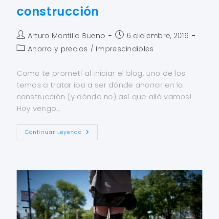
construcción
Arturo Montilla Bueno
6 diciembre, 2016
Ahorro y precios
/
Imprescindibles
Como te prometí al iniciar el blog, uno de los
temas a tratar iba a ser dónde ahorrar en la
construcción (y dónde no) así que allá vamos!
Hoy vengo…
Continuar Leyendo