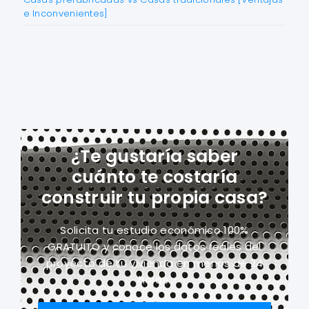
e Inconvenientes]
¿Te gustaría saber
cuánto te costaría
construir tu propia casa?
Solicita tu estudio económico 100%
GRATUITO y conoce los datos reales del
proyecto
de tu vivienda en menos de 24
horas.