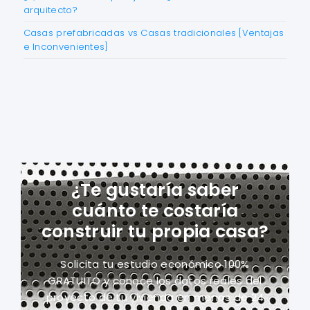
arquitecto?
Casas prefabricadas vs Casas tradicionales [Ventajas
e Inconvenientes]
¿Te gustaría saber
cuánto te costaría
construir tu propia casa?
Solicita tu estudio económico 100%
GRATUITO y conoce los datos reales del
proyecto
de tu vivienda en menos de 24