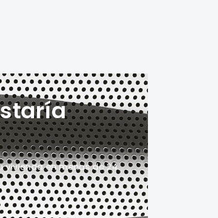
staría
u vivienda en menos de 24