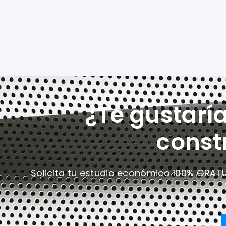
¿Te gustarí
const
Solicita tu estudio económico 100% GRAT