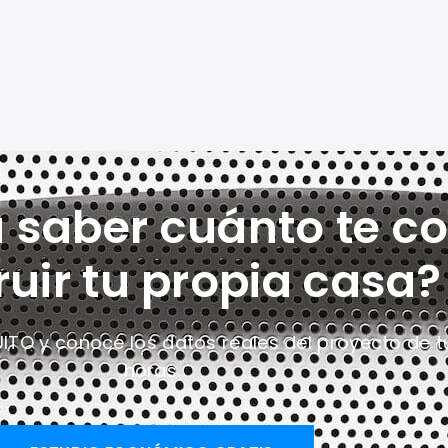
a saber cuánto te co
ruir tu propia casa?
UITO y conoce los datos reales del proyecto
de t
horas.