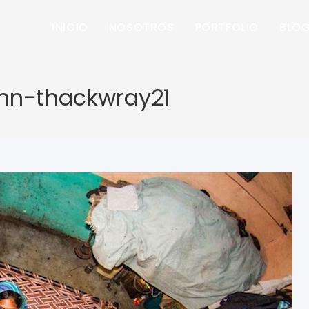
INICIO
NOSOTROS
PORTFOLIO
BLO
ohn-thackwray21