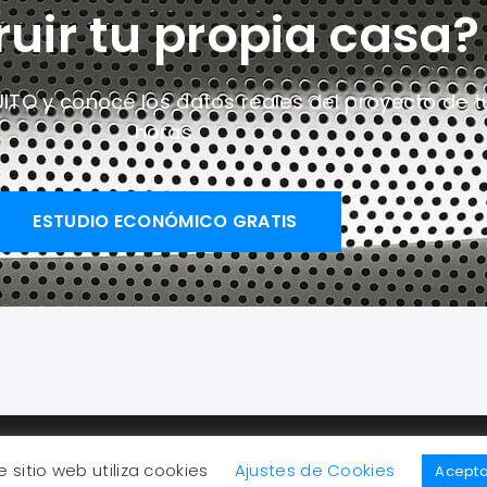
ruir tu propia casa?
UITO y conoce los datos reales del proyecto
de t
horas.
ESTUDIO ECONÓMICO GRATIS
Avi
e sitio web utiliza cookies
Ajustes de Cookies
Acepta