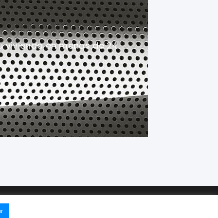
u vivienda en menos de 24
so legal
·
P. de Privacidad
·
P. de Cookies
r