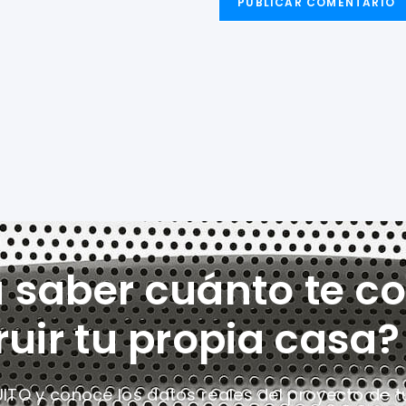
a saber cuánto te co
ruir tu propia casa?
UITO y conoce los datos reales del proyecto
de t