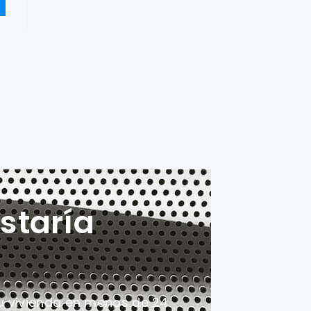
staría
u vivienda en menos de 24