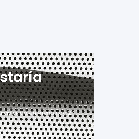
staría
u vivienda en menos de 24