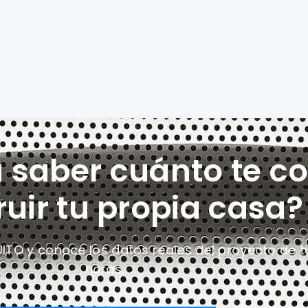
a saber cuánto te co
ruir tu propia casa?
UITO y conoce los datos reales del proyecto
de t
horas.