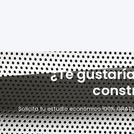
¿Te gustarí
const
Solicita tu estudio económico 100% GRAT