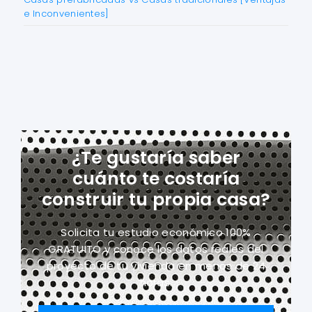
e Inconvenientes]
¿Te gustaría saber
cuánto te costaría
construir tu propia casa?
Solicita tu estudio económico 100%
GRATUITO y conoce los datos reales del
proyecto
de tu vivienda en menos de 24
horas.