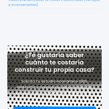
e Inconvenientes]
¿Te gustaría saber
cuánto te costaría
construir tu propia casa?
Solicita tu estudio económico 100%
GRATUITO y conoce los datos reales del
proyecto
de tu vivienda en menos de 24
horas.