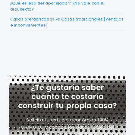
¿Qué es eso del aparejador? ¿No vale con el
arquitecto?
Casas prefabricadas vs Casas tradicionales [Ventajas
e Inconvenientes]
¿Te gustaría saber
cuánto te costaría
construir tu propia casa?
Solicita tu estudio económico 100%
GRATUITO y conoce los datos reales del
proyecto
de tu vivienda en menos de 24