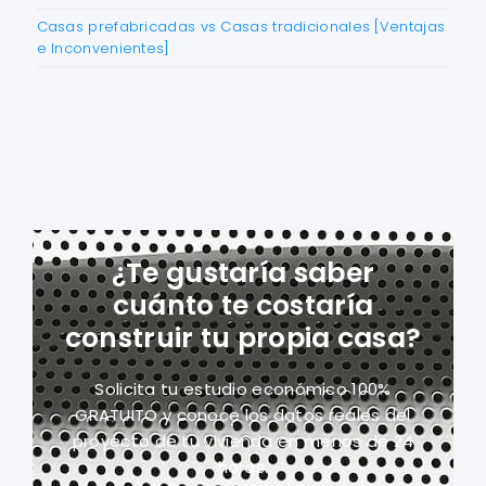
Casas prefabricadas vs Casas tradicionales [Ventajas
e Inconvenientes]
¿Te gustaría saber
cuánto te costaría
construir tu propia casa?
Solicita tu estudio económico 100%
GRATUITO y conoce los datos reales del
proyecto
de tu vivienda en menos de 24
horas.