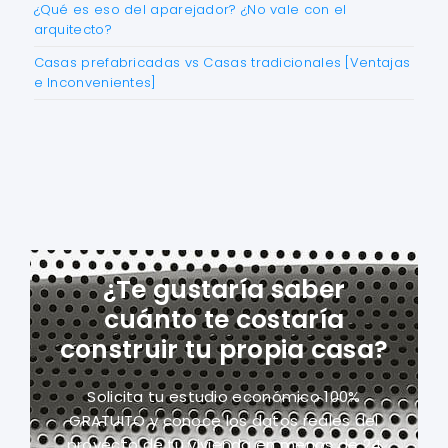
¿Qué es eso del aparejador? ¿No vale con el
arquitecto?
Casas prefabricadas vs Casas tradicionales [Ventajas
e Inconvenientes]
¿Te gustaría saber
cuánto te costaría
construir tu propia casa?
Solicita tu estudio económico 100%
GRATUITO y conoce los datos reales del
proyecto
de tu vivienda en menos de 24