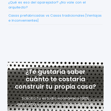
¿Qué es eso del aparejador? ¿No vale con el
arquitecto?
Casas prefabricadas vs Casas tradicionales [Ventajas
e Inconvenientes]
¿Te gustaría saber
cuánto te costaría
construir tu propia casa?
Solicita tu estudio económico 100%
GRATUITO y conoce los datos reales del
proyecto
de tu vivienda en menos de 24