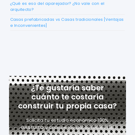
¿Qué es eso del aparejador? ¿No vale con el
arquitecto?
Casas prefabricadas vs Casas tradicionales [Ventajas
e Inconvenientes]
¿Te gustaría saber
cuánto te costaría
construir tu propia casa?
Solicita tu estudio económico 100%
GRATUITO y conoce los datos reales del
proyecto
de tu vivienda en menos de 24