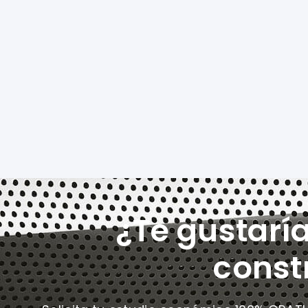
¿Te gustarí
const