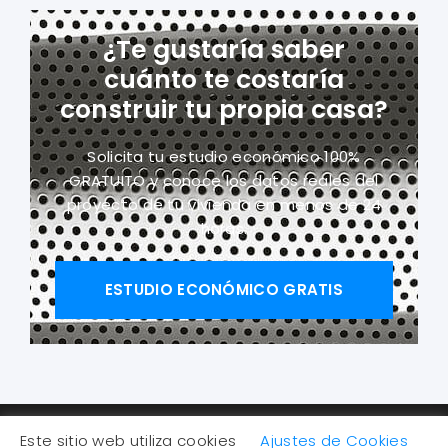
¿Te gustaría saber
cuánto te costaría
construir tu propia casa?
Solicita tu estudio económico 100%
GRATUITO y conoce los datos reales del
proyecto
de tu vivienda en menos de 24
horas.
ESTUDIO ECONÓMICO GRATIS
Este sitio web utiliza cookies
Ajustes de Cookies
Copyright 2026 © AM ARKS ATELIER 21