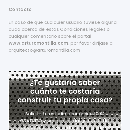
Contacto
En caso de que cualquier usuario tuviese alguna
duda acerca de estas Condiciones legales o
cualquier comentario sobre el portal
www.arturomontilla.com
, por favor diríjase a
arquitecto@arturomontilla.com
¿Te gustaría saber
cuánto te costaría
construir tu propia casa?
Solicita tu estudio económico 100%
GRATUITO y conoce los datos reales del
proyecto
de tu vivienda en menos de 24