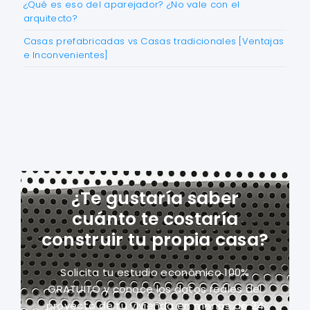
¿Qué es eso del aparejador? ¿No vale con el
arquitecto?
Casas prefabricadas vs Casas tradicionales [Ventajas
e Inconvenientes]
¿Te gustaría saber
cuánto te costaría
construir tu propia casa?
Solicita tu estudio económico 100%
GRATUITO y conoce los datos reales del
proyecto
de tu vivienda en menos de 24