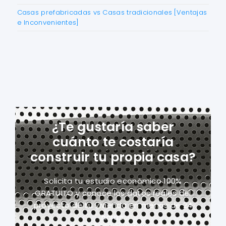
Casas prefabricadas vs Casas tradicionales [Ventajas
e Inconvenientes]
¿Te gustaría saber
cuánto te costaría
construir tu propia casa?
Solicita tu estudio económico 100%
GRATUITO y conoce los datos reales del
proyecto
de tu vivienda en menos de 24
horas.